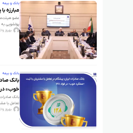
بانک و بیمه
مبارزه با
​عضو هیئت‌مد
پولشویی به ع
بهروز واث
بانک و بیمه
بانک صادر
خوب» در فو
تعامل با مشت
بهروز واث