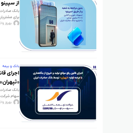
از سپینو تا ۶۰۰ میلیون تومان وام
​بانک صادرات 
برای مشتریان
و
بهروز واث
بانک و بیمه
اجرای قان
«ثپهران» 
​بانک صادرات 
سهام شرکت «ت
بهروز واث