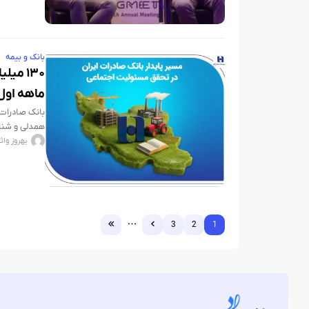
بانک و بیمه
۱۳۰ م
ماهه اول
بانک صادرات ا
همدلی و شناخ
طی
بهروز واث
3
2
1