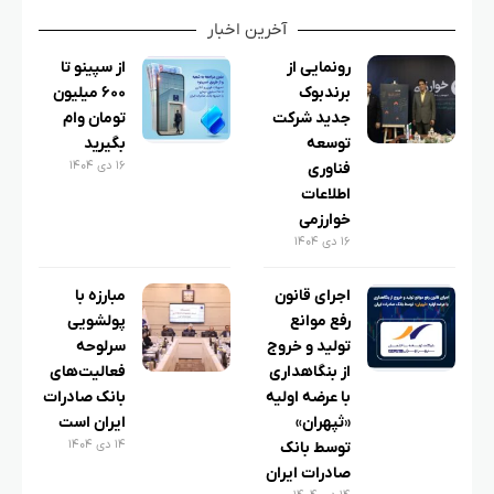
آخرین اخبار
رونمایی از
از سپینو تا
برندبوک
۶۰۰ میلیون
جدید شرکت
تومان وام
توسعه
بگیرید
۱۶ دی ۱۴۰۴
فناوری
اطلاعات
خوارزمی
۱۶ دی ۱۴۰۴
اجرای قانون
مبارزه با
رفع موانع
پولشویی
تولید و خروج
سرلوحه
از بنگاهداری
فعالیت‌های
با عرضه اولیه
بانک صادرات
«ثپهران»
ایران است
۱۴ دی ۱۴۰۴
توسط بانک
صادرات ایران