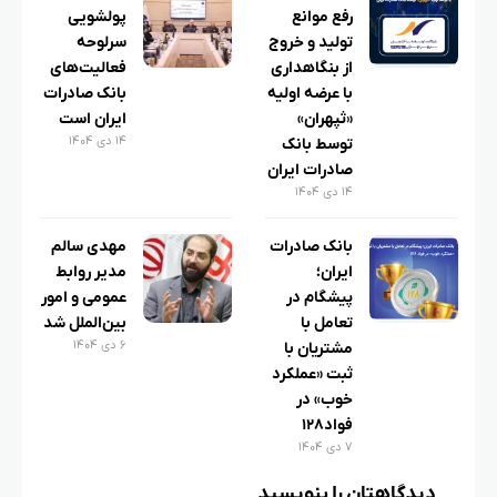
رفع موانع
پولشویی
تولید و خروج
سرلوحه
از بنگاهداری
فعالیت‌های
با عرضه اولیه
بانک صادرات
«ثپهران»
ایران است
۱۴ دی ۱۴۰۴
توسط بانک
صادرات ایران
۱۴ دی ۱۴۰۴
بانک صادرات
مهدی سالم
ایران؛
مدیر روابط
پیشگام در
عمومی و امور
تعامل با
بین‌الملل شد
۶ دی ۱۴۰۴
مشتریان با
ثبت «عملکرد
خوب» در
فواد۱۲۸
۷ دی ۱۴۰۴
دیدگاهتان را بنویسید