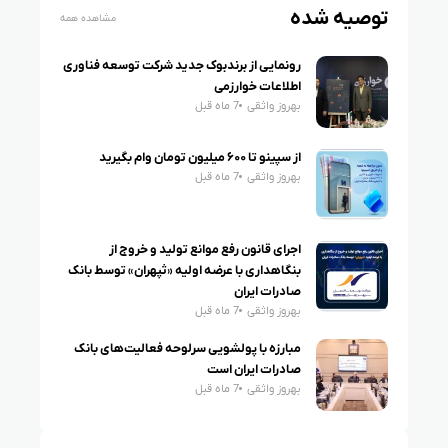
توصیه شده
مشاهده همه
رونمایی از برندبوک جدید شرکت توسعه فناوری
اطلاعات خوارزمی
بهروز واثقی
7 ماه قبل
از سپینو تا ۶۰۰ میلیون تومان وام بگیرید
بهروز واثقی
7 ماه قبل
اجرای قانون رفع موانع تولید و خروج از
بنگاهداری با عرضه اولیه «ثپهران» توسط بانک
صادرات ایران
بهروز واثقی
7 ماه قبل
مبارزه با پولشویی سرلوحه فعالیت‌های بانک
صادرات ایران است
بهروز واثقی
7 ماه قبل