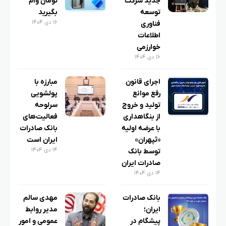
جدید شرکت
تومان وام
توسعه
بگیرید
۱۶ دی ۱۴۰۴
فناوری
اطلاعات
خوارزمی
۱۶ دی ۱۴۰۴
اجرای قانون
مبارزه با
رفع موانع
پولشویی
تولید و خروج
سرلوحه
از بنگاهداری
فعالیت‌های
با عرضه اولیه
بانک صادرات
«ثپهران»
ایران است
۱۴ دی ۱۴۰۴
توسط بانک
صادرات ایران
۱۴ دی ۱۴۰۴
بانک صادرات
مهدی سالم
ایران؛
مدیر روابط
پیشگام در
عمومی و امور