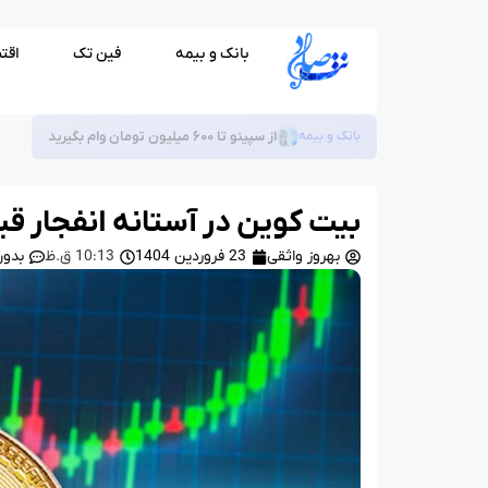
بانک و بیمه
فین تک
اقت
بانک و بیمه
از سپینو تا ۶۰۰ میلیون تومان وام بگیرید
بیت کوین در آستانه انفجار ق
بهروز واثقی
23 فروردین 1404
10:13 ق.ظ
بدون