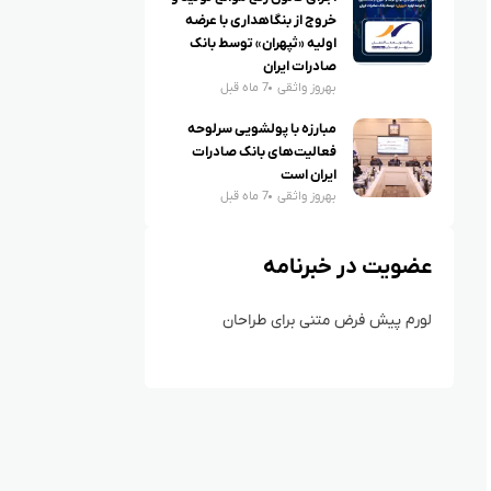
خروج از بنگاهداری با عرضه
اولیه «ثپهران» توسط بانک
صادرات ایران
بهروز واثقی
7 ماه قبل
مبارزه با پولشویی سرلوحه
فعالیت‌های بانک صادرات
ایران است
بهروز واثقی
7 ماه قبل
عضویت در خبرنامه
لورم پیش فرض متنی برای طراحان