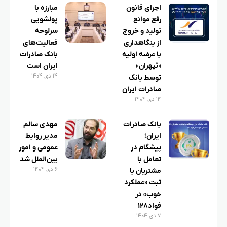
اجرای قانون
مبارزه با
رفع موانع
پولشویی
تولید و خروج
سرلوحه
از بنگاهداری
فعالیت‌های
با عرضه اولیه
بانک صادرات
«ثپهران»
ایران است
۱۴ دی ۱۴۰۴
توسط بانک
صادرات ایران
۱۴ دی ۱۴۰۴
بانک صادرات
مهدی سالم
ایران؛
مدیر روابط
پیشگام در
عمومی و امور
تعامل با
بین‌الملل شد
۶ دی ۱۴۰۴
مشتریان با
ثبت «عملکرد
خوب» در
فواد۱۲۸
۷ دی ۱۴۰۴