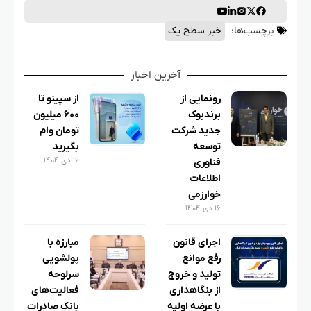
برچسب‌ها:
خبر سطح یک
آخرین اخبار
رونمایی از
از سپینو تا
برندبوک
۶۰۰ میلیون
جدید شرکت
تومان وام
توسعه
بگیرید
۱۶ دی ۱۴۰۴
فناوری
اطلاعات
خوارزمی
۱۶ دی ۱۴۰۴
اجرای قانون
مبارزه با
رفع موانع
پولشویی
تولید و خروج
سرلوحه
از بنگاهداری
فعالیت‌های
با عرضه اولیه
بانک صادرات