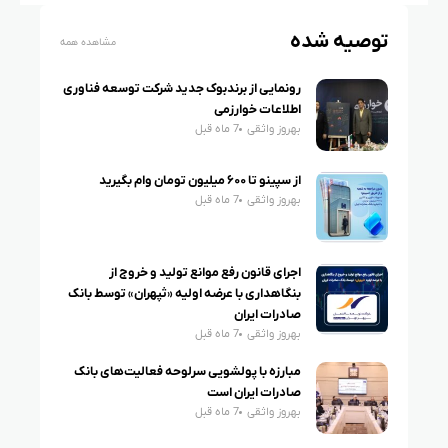
توصیه شده
مشاهده همه
رونمایی از برندبوک جدید شرکت توسعه فناوری
اطلاعات خوارزمی
بهروز واثقی
7 ماه قبل
از سپینو تا ۶۰۰ میلیون تومان وام بگیرید
بهروز واثقی
7 ماه قبل
اجرای قانون رفع موانع تولید و خروج از
بنگاهداری با عرضه اولیه «ثپهران» توسط بانک
صادرات ایران
بهروز واثقی
7 ماه قبل
مبارزه با پولشویی سرلوحه فعالیت‌های بانک
صادرات ایران است
بهروز واثقی
7 ماه قبل