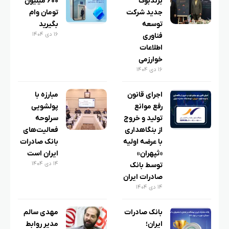
برندبوک
۶۰۰ میلیون
جدید شرکت
تومان وام
توسعه
بگیرید
۱۶ دی ۱۴۰۴
فناوری
اطلاعات
خوارزمی
۱۶ دی ۱۴۰۴
اجرای قانون
مبارزه با
رفع موانع
پولشویی
تولید و خروج
سرلوحه
از بنگاهداری
فعالیت‌های
با عرضه اولیه
بانک صادرات
«ثپهران»
ایران است
۱۴ دی ۱۴۰۴
توسط بانک
صادرات ایران
۱۴ دی ۱۴۰۴
بانک صادرات
مهدی سالم
ایران؛
مدیر روابط