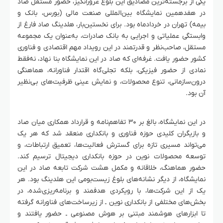
یکی از برجسته‌ترین مصادیق این بلوغ غرورانگیز، حضور مستقل صاد
در هفدهمین نمایشگاه بین‌المللی صنعت مالی (بورس، بانک و
بیمه) تهران در خردادماه بود. برای نخستین‌بار، هلدینگ صاد فارغ از
وابستگی عملیاتی و اجرایی به بانک صادرات، به‌عنوان یک مجموعه
مستقل، صاحب‌نظر و قدرتمند در این رویداد مهم اقتصادی و فناوری
کشور حضور یافت. غرفه‌ای که صاد در این نمایشگاه بنا نهاد، نه‌فقط
نمادی از حضور فیزیکی، بلکه تجلی‌گاه اقتدار فناورانه، هماهنگی
درون‌سازمانی، تنوع محصولات، و نمایش عینی ظرفیت‌های بی‌نظیر
آن بود.
در این نمایشگاه، بالغ بر ۳۰ تفاهم‌نامه و قرارداد همکاری میان صاد
و بازیگران کلیدی حوزه فناوری و بانکداری منعقد شد که هر یک
می‌تواند مسیری تازه برای گسترش فعالیت‌ها، تعمیق ارتباطات، و
توسعه محصولات نوین در حوزه بانکداری دیجیتال ترسیم کند.
حضور هماهنگ، خلاقانه و مکمل هشت شرکت تابعه صاد در این
نمایشگاه، از دیگر نشانه‌های بلوغ زیست‌بومی این هلدینگ بود. هر
یک از این شرکت‌ها، با رویکردی هدفمند و برنامه‌ریزی‌شده، در
بخش‌های مختلفی از بانکداری نوین ـ از زیرساخت‌های فناورانه گرفته
تا ابزارهای هوشمند مبتنی بر هوش مصنوعی ـ حضور یافتند و