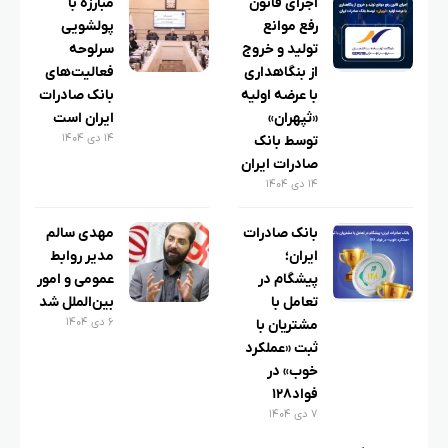
اجرای قانون
مبارزه با
رفع موانع
پولشویی
تولید و خروج
سرلوحه
از بنگاهداری
فعالیت‌های
با عرضه اولیه
بانک صادرات
«ثپهران»
ایران است
۱۴ دی ۱۴۰۴
توسط بانک
صادرات ایران
۱۴ دی ۱۴۰۴
بانک صادرات
مهدی سالم
ایران؛
مدیر روابط
پیشگام در
عمومی و امور
تعامل با
بین‌الملل شد
۶ دی ۱۴۰۴
مشتریان با
ثبت «عملکرد
خوب» در
فواد۱۲۸
۷ دی ۱۴۰۴