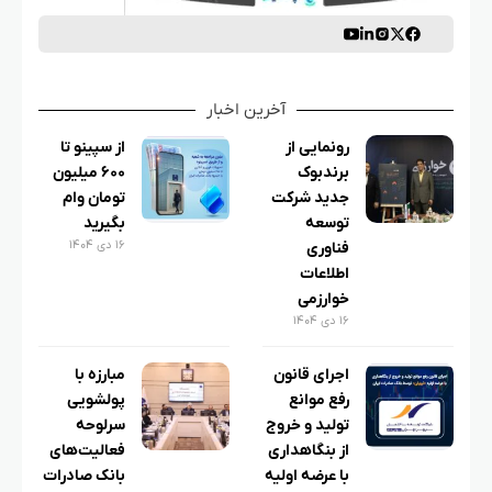
آخرین اخبار
رونمایی از
از سپینو تا
برندبوک
۶۰۰ میلیون
جدید شرکت
تومان وام
توسعه
بگیرید
۱۶ دی ۱۴۰۴
فناوری
اطلاعات
خوارزمی
۱۶ دی ۱۴۰۴
اجرای قانون
مبارزه با
رفع موانع
پولشویی
تولید و خروج
سرلوحه
از بنگاهداری
فعالیت‌های
با عرضه اولیه
بانک صادرات