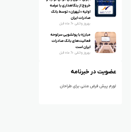
خروج از بنگاهداری با عرضه
اولیه «ثپهران» توسط بانک
صادرات ایران
بهروز واثقی
7 ماه قبل
مبارزه با پولشویی سرلوحه
فعالیت‌های بانک صادرات
ایران است
بهروز واثقی
7 ماه قبل
عضویت در خبرنامه
لورم پیش فرض متنی برای طراحان