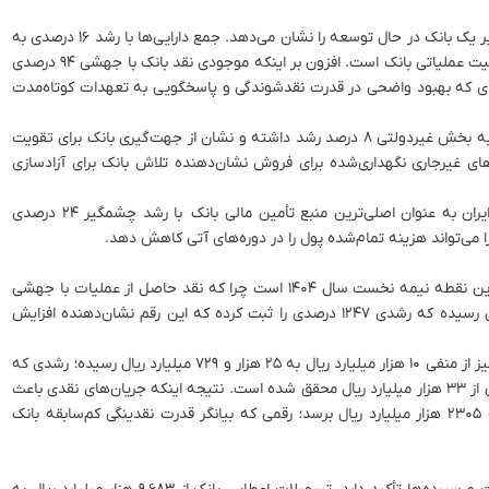
ترازنامه بانک صادرات ایران در نیمه نخست سال جاری، تصویر یک بانک در حال توسعه را نشان می‌دهد. جمع دارایی‌ها با رشد ۱۶ درصدی به
۱۸,۹۴۸ هزار میلیارد ریال رسیده که نشان‌دهنده افزایش ظرفیت عملیاتی بانک است. افزون بر اینکه موجودی نقد بانک با جهشی ۹۴ درصدی
ال رسیده است؛ رشدی که بهبود واضحی در قدرت نقدشوندگی و پاسخگویی به تعهدات کوتاه‌مدت
این گزارش می‌افزاید: تسهیلات اعطایی بانک صادرات ایران به بخش غیردولتی ۸ درصد رشد داشته و نشان از جهت‌گیری بانک برای تقویت
در مقابل، افزایش ۱۳۶ درصدی دارایی‌های غیرجاری نگهداری‌شده برای فروش نشان‌دهنده تلاش بانک برای آزادسازی
در بخش بدهی‌ها هم سپرده‌های مشتریان بانک صادرات ایران به عنوان اصلی‌ترین منبع تأمین مالی بانک با رشد چشمگیر ۲۴ درصدی
ا می‌تواند هزینه تمام‌شده پول را در دوره‌های آتی کاهش دهد.
گزارش صورت جریان‌های نقدی بانک صادرات ایران روشن‌ترین نقطه نیمه نخست سال ۱۴۰۴ است چرا که نقد حاصل از عملیات با جهشی
بی‌سابقه، از ۸۲ هزار میلیارد ریال به ۱۰۱۰۵ هزار میلیارد ریال رسیده که رشدی ۱۲۴۷ درصدی را ثبت کرده که این رقم نشان‌دهنده افزایش
همچنان که جریان نقد حاصل از فعالیت‌های سرمایه‌گذاری نیز از منفی ۱۰ هزار میلیارد ریال به ۲۵ هزار و ۷۲۹ میلیارد ریال رسیده؛ رشدی که
با فروش دارایی‌های غیر بانکی و واگذاری‌هایی به ارزش بیش از ۳۳ هزار میلیارد ریال محقق شده است. نتیجه اینکه جریان‌های نقدی باعث
شده موجودی نقد پایان دوره بانک با رشد ۲۱۹۰ درصدی به ۲۳۰۵ هزار میلیارد ریال برسد؛ رقمی که بیانگر قدرت نقدینگی کم‌سابقه بانک