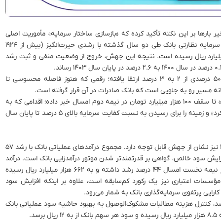
 بارها بر این نکته تأکید کرده که «بازسازی ساختار سرمایه» مأموریت اصلی
مدیریت فعلی است. ارقام نیز این روایت را تأیید می‌کنند. سرمایه نظارتی بانک طی دو سال گذشته با رشدی حیرت‌انگیز (بیش از ۱۹۲۴
ی ۱۴ هزار میلیارد ریال به بیش از ۲۵۴ هزار میلیارد ریال رسیده است. نتیجه این جهش، خروج از وضعیت منفی و ثبت رشد
در نیمه نخست امسال نیز نسبت کفایت سرمایه با رشد ۵۰ درصدی از ۲ به ۳ درصد ارتقا یافته؛ رقمی که هنوز فاصله محسوسی تا
سیفی در تازه‌ترین اظهارات خود از افزایش سرمایه «وبصادر» تا سقف ۱۰۰ هزار میلیارد تومان در نیمه دوم امسال خبر داده؛ اقدامی که به
گفته او «بانک صادرات ایران را به بانک جامع تبدیل خواهد کرد» و زمینه را برای رسیدن به نسبت کفایت سرمایه بالای ۵ درصد تا پایان سال
تصویر درآمدی بانک صادرات ایران در نیمه نخست سال ۱۴۰۴ نیز نشان از جهش قابل توجه دارد. مجموع درآمدهای عملیاتی بانک با رشد ۵۷
در کنار افزایش سود خالص، گواهی بر قدرتمندتر شدن موتور درآمدزایی بانک است. درآمد
تسهیلات اعطایی که ستون اصلی درآمدهای بانکی است، در نیمه نخست امسال ۴۴ درصد رشد داشته و به ۶۶۲ هزار میلیارد ریال رسیده
انک‌ها و مؤسسات اعتباری نیز یک رکورد کم‌سابقه است، علاوه بر اینکه افزایش سود
کارایی پرتفوی سرمایه‌گذاری بانک به شمار می‌رود.
د رشد هزینه سود سپرده‌ها وبصادر به میزان ۷۳ درصد، کنترل هزینه مطالبات مشکوک‌الوصول به بهبود حاشیه سود عملیاتی بانک