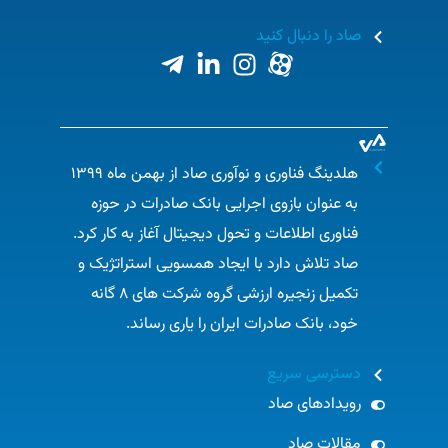
صاد را دنبال کنید
این هلدینگ با ارائه طیف گسترده‌ای از خدمات به
مشتریان بانک صادرات، تجربه بانکی بهتری را برای آنها
فراهم می‌کند. از جمله این خدمات می‌توان به خدمات
پرداخت الکترونیکی، بانکداری اینترنتی و موبایل، خدمات
ارزش افزوده، خدمات مشاوره‌ای و پشتیبانی فنی اشاره
هلدینگ فناوری و نوآوری صاد از بهمن ماه ۱۳۹۹
کرد.
به عنوان بازوی اجرایی بانک صادرات در حوزه
هلدینگ فناوری و نوآوری صاد
با ارائه راهکارهای نوآورانه،
فناوری اطلاعات و تحول دیجیتال آغاز به کار کرد.
توسعه زیرساخت‌های فناوری اطلاعات، ارتقای امنیت
صاد تلاش دارد با ایجاد همسویی استراتژیک و
سایبری و بهبود تجربه مشتری، به بانک صادرات ایران در
تکمیل زنجیره ارزشی گروه شرکت های ۸ گانه
تحقق اهداف تحول دیجیتال کمک می‌کند و
صحنه‌ساز
خود، بانک صادرات ایران را یاری رساند.​
ارزش دیجیتال
است.
دسترسی سریع
در حال حاضر
مهندس
مهرداد ترابیان
به عنوان مدیرعامل
رویدادهای صاد
و
مهندس حسن جُند
به عنوان رئیس هیئت مدیره
مقالات صاد