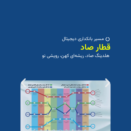
مسیر بانکداری دیجیتال
قطار صاد
که
هلدینگ صاد، ریشه‌ای کهن، رویشی نو
هلد