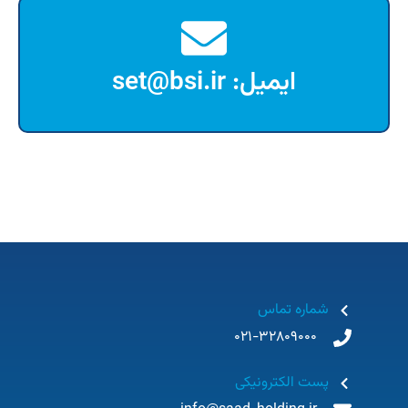
ایمیل: set@bsi.ir
شماره تماس
021-32809000
پست الکترونیکی