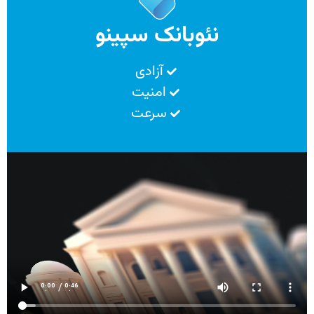
نئوبانک سپینو
آزادی
امنیت
سرعت