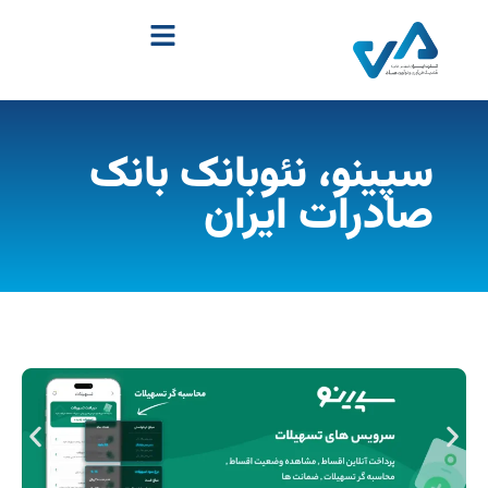
سپینو، نئوبانک بانک
صادرات ایران