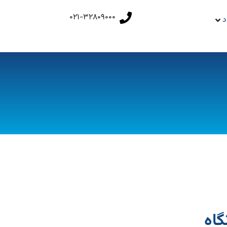
021-32809000
د
گاه