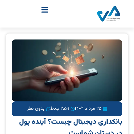
25 مرداد 1404
2:59 ب.ظ
بدون نظر
بانکداری دیجیتال چیست؟ آینده پول
در دستان شماست