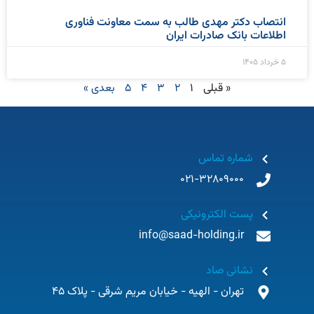
انتصاب دکتر مهدی طالب به سمت معاونت فناوری
اطلاعات بانک صادرات ایران
۵ خرداد ۱۴۰۵
« قبلی
1
2
3
4
5
بعدی »
شماره تماس
021-32809000
پست الکترونیکی
info@saad-holding.ir
نشانی صاد
تهران - الهیه - خیابان مریم شرقی - پلاک 45