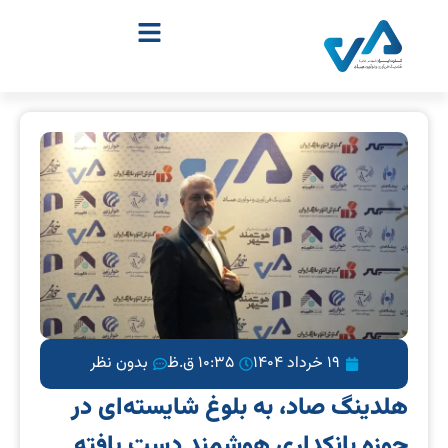
19 خرداد 1404
10:35 ق.ظ
بدون نظر
هلدینگ صاد، به بلوغ شایسته‌ای در
حوزه بانکداری هوشمند دست یافته