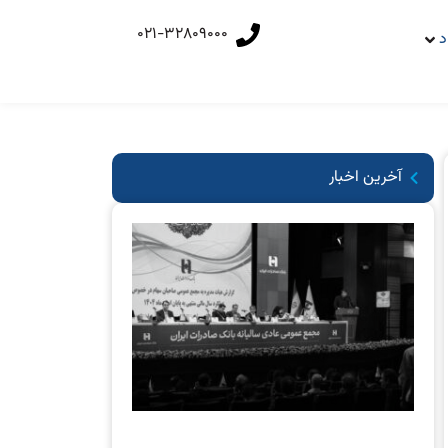
021-32809000
د
آخرین اخبار