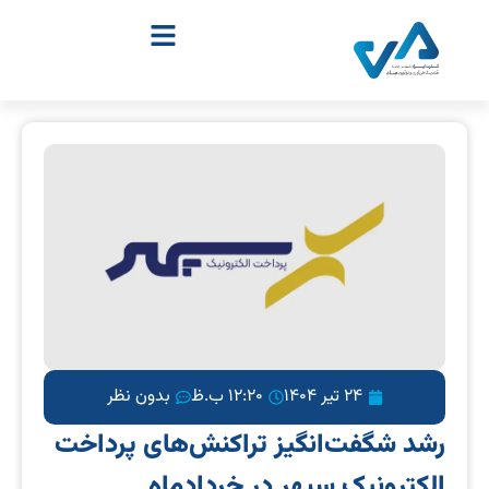
24 تیر 1404
12:20 ب.ظ
بدون نظر
رشد شگفت‌انگیز تراکنش‌های پرداخت
الکترونیک سپهر در خردادماه