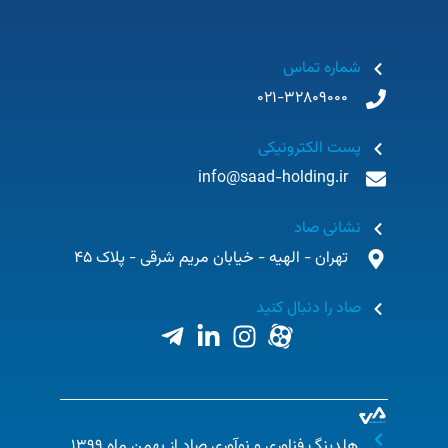
شماره تماس
021-32809000
پست الکترونیکی
info@saad-holding.ir
نشانی صاد
تهران - الهیه - خیابان مریم شرقی - پلاک 45
صاد را دنبال کنید
هلدینگ فناوری و نوآوری صاد از بهمن ماه ۱۳۹۹