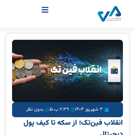
3 شهریور 1404
2:39 ب.ظ
بدون نظر
انقلاب فین‌تک؛ از سکه تا کیف پول
دیجیتال