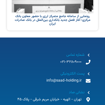
رونمایی از سامانه جامع متمرکز ارزی با حضور معاون بانک
مرکزی؛ آغاز فصل جدید بانکداری بین‌الملل در بانک صادرات
ایران
شماره تماس
021-32809000
پست الکترونیکی
info@saad-holding.ir
نشانی صاد
تهران - الهیه - خیابان مریم شرقی - پلاک 45