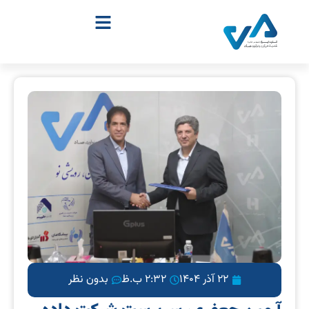
22 آذر 1404
2:32 ب.ظ
بدون نظر