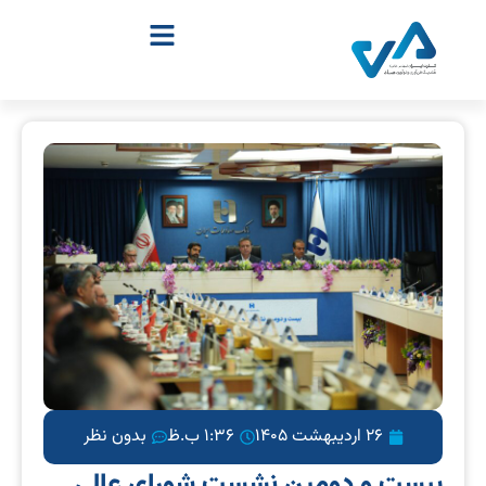
26 اردیبهشت 1405
1:36 ب.ظ
بدون نظر
بیست و دومین نشست شورای عالی